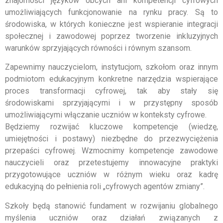
znajomości języków obcych ani kompetencji cyfrowych
umożliwiających funkcjonowanie na rynku pracy. Są to
środowiska, w których konieczne jest wspieranie integracji
społecznej i zawodowej poprzez tworzenie inkluzyjnych
warunków sprzyjających równości i równym szansom.
Zapewnimy nauczycielom, instytucjom, szkołom oraz innym
podmiotom edukacyjnym konkretne narzędzia wspierające
proces transformacji cyfrowej, tak aby stały się
środowiskami sprzyjającymi i w przystępny sposób
umożliwiającymi włączanie uczniów w konteksty cyfrowe.
Będziemy rozwijać kluczowe kompetencje (wiedzę,
umiejętności i postawy) niezbędne do przezwyciężenia
przepaści cyfrowej. Wzmocnimy kompetencje zawodowe
nauczycieli oraz przetestujemy innowacyjne praktyki
przygotowujące uczniów w różnym wieku oraz kadrę
edukacyjną do pełnienia roli „cyfrowych agentów zmiany”.
Szkoły będą stanowić fundament w rozwijaniu globalnego
myślenia uczniów oraz działań związanych z