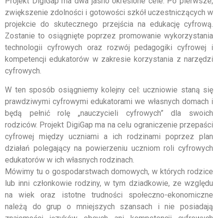
Projekt DigiGap ma dwa jasno określone cele. Po pierwsze,
zwiększenie zdolności i gotowości szkół uczestniczących w
projekcie do skutecznego przejścia na edukację cyfrową.
Zostanie to osiągnięte poprzez promowanie wykorzystania
technologii cyfrowych oraz rozwój pedagogiki cyfrowej i
kompetencji edukatorów w zakresie korzystania z narzędzi
cyfrowych.
W ten sposób osiągniemy kolejny cel: uczniowie staną się
prawdziwymi cyfrowymi edukatorami we własnych domach i
będą pełnić rolę „nauczycieli cyfrowych” dla swoich
rodziców. Projekt DigiGap ma na celu ograniczenie przepaści
cyfrowej między uczniami a ich rodzinami poprzez plan
działań polegający na powierzeniu uczniom roli cyfrowych
edukatorów w ich własnych rodzinach.
Mówimy tu o gospodarstwach domowych, w których rodzice
lub inni członkowie rodziny, w tym dziadkowie, ze względu
na wiek oraz istotne trudności społeczno-ekonomiczne
należą do grup o mniejszych szansach i nie posiadają