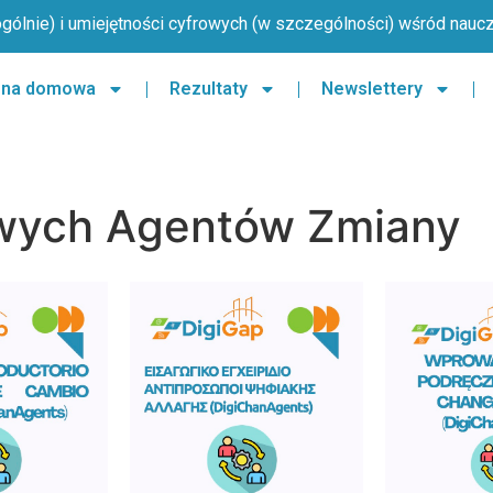
ólnie) i umiejętności cyfrowych (w szczególności) wśród naucz
ona domowa
Rezultaty
Newslettery
owych Agentów Zmiany