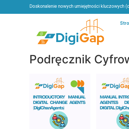
Doskonalenie nowych umiejętności kluczowych (og
Str
Podręcznik Cyfr