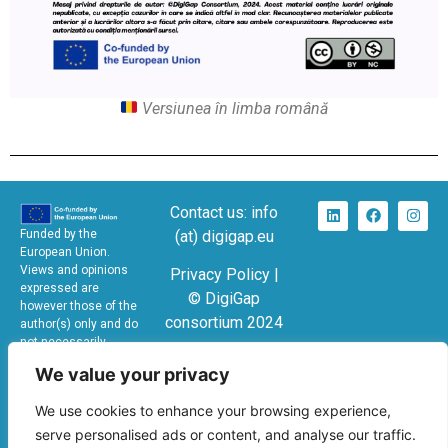
Versiunea în limba română
Contact us: info
(at) digigap.eu
Funded by the
European Union.
Views and opinions
Privacy Policy |
expressed are
© DigiGap
however those of the
consortium 2024
author(s) only and do
not necessarily
KA220-SCH –
reflect those of the
We value your privacy
European Union or the
Cooperation
European Education
partnerships in
We use cookies to enhance your browsing experience,
and Culture Executive
school education
Agency (EACEA).
serve personalised ads or content, and analyse our traffic.