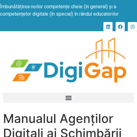
Îmbunătățirea noilor competențe cheie (în general) și a
competențelor digitale (în special) în rândul educatorilor
Manualul Agenților
Digitali ai Schimbării