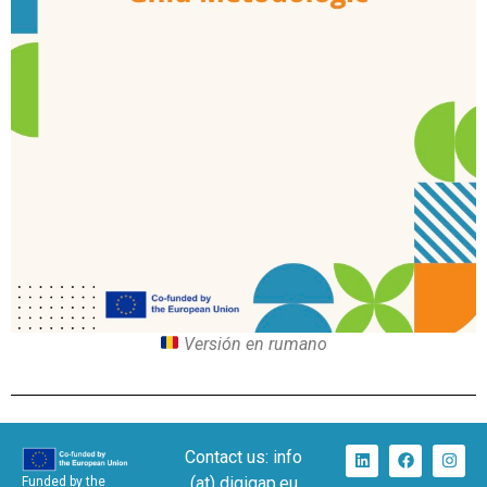
Versión en rumano
Contact us: info
(at) digigap.eu
Funded by the