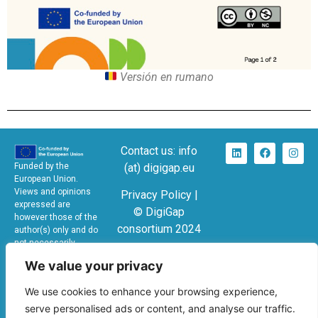
Versión en rumano
Contact us: info
(at) digigap.eu
Funded by the
European Union.
Views and opinions
Privacy Policy |
expressed are
© DigiGap
however those of the
consortium 2024
author(s) only and do
not necessarily
KA220-SCH –
reflect those of the
We value your privacy
European Union or the
Cooperation
European Education
partnerships in
We use cookies to enhance your browsing experience,
and Culture Executive
school education
Agency (EACEA).
serve personalised ads or content, and analyse our traffic.