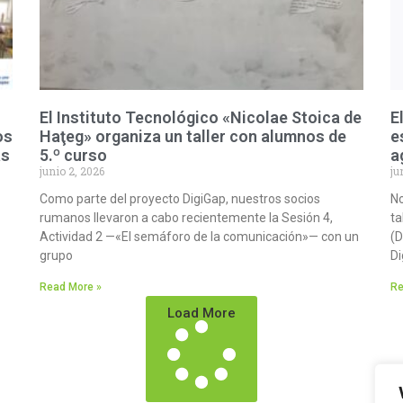
El Instituto Tecnológico «Nicolae Stoica de
E
os
Haţeg» organiza un taller con alumnos de
e
as
5.º curso
a
junio 2, 2026
ju
Como parte del proyecto DigiGap, nuestros socios
No
rumanos llevaron a cabo recientemente la Sesión 4,
ta
Actividad 2 —«El semáforo de la comunicación»— con un
(D
grupo
Di
Read More »
Re
Load More