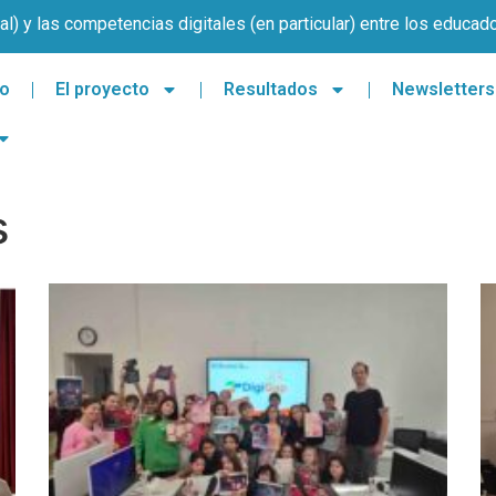
l) y las competencias digitales (en particular) entre los educad
io
El proyecto
Resultados
Newsletters
s