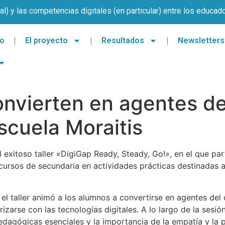
l) y las competencias digitales (en particular) entre los educad
io
El proyecto
Resultados
Newsletters
nvierten en agentes del
escuela Moraitis
 exitoso taller «DigiGap Ready, Steady, Go!», en el que pa
cursos de secundaria en actividades prácticas destinadas a 
 taller animó a los alumnos a convertirse en agentes del 
rizarse con las tecnologías digitales. A lo largo de la sesi
pedagógicas esenciales y la importancia de la empatía y la p