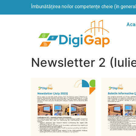
Îmbunătățirea noilor competențe cheie (în general) 
Aca
Newsletter 2 (Iuli