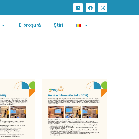
E-broșură
Știri