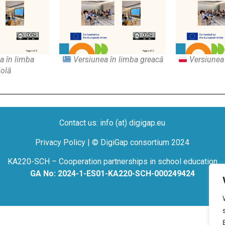
a în limba
Versiunea în limba greacă
Versiunea 
olă
Contact us: info (at) digigap.eu
Privacy Policy | © DigiGap consortium 2024
KA220-SCH – Cooperation partnerships in school education
GA No: 2024-1-ES01-KA220-SCH-000249424