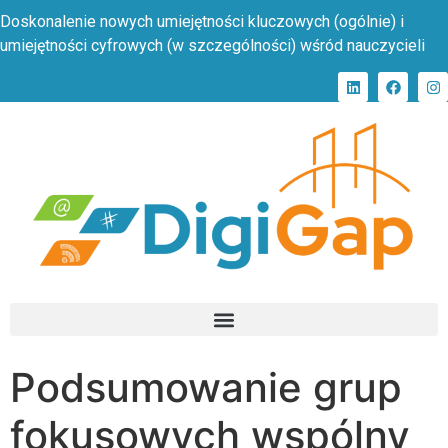
Doskonalenie nowych umiejętności kluczowych (ogólnie) i
umiejętności cyfrowych (w szczególności) wśród nauczycieli
Podsumowanie grup
fokusowych wspólny