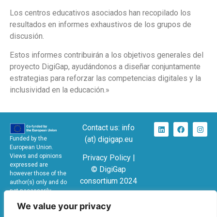
Los centros educativos asociados han recopilado los
resultados en informes exhaustivos de los grupos de
discusión.
Estos informes contribuirán a los objetivos generales del
proyecto DigiGap, ayudándonos a diseñar conjuntamente
estrategias para reforzar las competencias digitales y la
inclusividad en la educación.»
Contact us: info
(at) digigap.eu
Funded by the
European Union.
Views and opinions
Privacy Policy |
expressed are
© DigiGap
however those of the
consortium 2024
author(s) only and do
not necessarily
KA220-SCH –
reflect those of the
We value your privacy
European Union or the
Cooperation
European Education